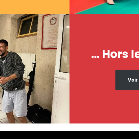
… Hors l
Voir