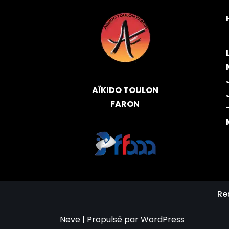
AÏKIDO TOULON
FARON
Re
Neve
| Propulsé par
WordPress