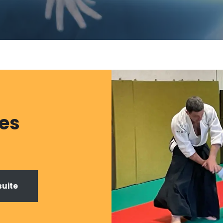
les
suite