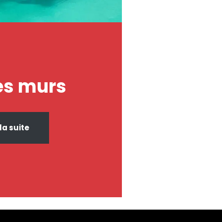
es murs
 la suite