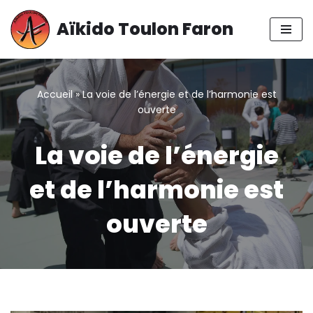
Aïkido Toulon Faron
Aller
au
contenu
Accueil
»
La voie de l’énergie et de l’harmonie est
ouverte
La voie de l’énergie
et de l’harmonie est
ouverte